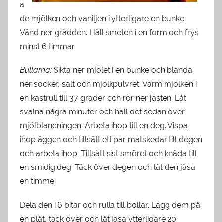
a
de mjölken och vaniljen i ytterligare en bunke.
Vänd ner grädden. Häll smeten i en form och frys
minst 6 timmar.
Bullarna:
Sikta ner mjölet i en bunke och blanda
ner socker, salt och mjölkpulvret. Värm mjölken i
en kastrull till 37 grader och rör ner jästen. Låt
svalna några minuter och häll det sedan över
mjölblandningen. Arbeta ihop till en deg. Vispa
ihop äggen och tillsätt ett par matskedar till degen
och arbeta ihop. Tillsätt sist smöret och knåda till
en smidig deg. Täck över degen och låt den jäsa
en timme.
Dela den i 6 bitar och rulla till bollar. Lägg dem på
en plåt, täck över och låt jäsa ytterligare 20