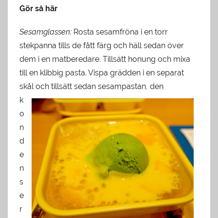
Gör så här
Sesamglassen:
Rosta sesamfröna i en torr
stekpanna tills de fått färg och häll sedan över
dem i en matberedare. Tillsätt honung och mixa
till en klibbig pasta. Vispa grädden i en separat
skål och tillsät
t sedan sesampastan, den
k
o
n
d
e
n
s
e
r