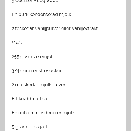
5 deciliter vispgrädde
En burk kondenserad mjölk
2 teskedar vaniljpulver eller vaniljextrakt
Bullar
255 gram vetemjöl
3/4 deciliter strösocker
2 matskedar mjölkpulver
Ett kryddmått salt
En och en halv deciliter mjölk
5 gram färsk jäst