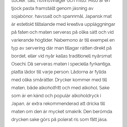
socker, salt, risvinsvinäger och miso. Miso är en
tjock pasta framställt genom jäsning av
sojabönor, havssalt och spannmål. Japansk mat
är estetiskt tilltalande med kreativa uppläggningar
på faten och maten serveras på olika sätt och vid
varierande högtider. Nabemono är till exempel en
typ av servering där man tillagar rätten direkt på
bordet, eller vid nyår kallas traditionell nyårsmat
Osechi. Då serveras maten i speciella fyrkantiga,
platta lådor till varje person. Lådorna är fyllda
med olika smårätter. Drycker kommer med till
maten, både alkoholfritt och med alkohol. Sake
som är en känd och populär alkoholdryck i
Japan, är extra rekommenderad att dricka till
maten om den är mycket smakrik. Den berömda
drycken sake görs på polerat ris som fått jäsa.