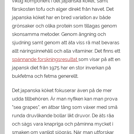
viktig komponent i det japanska köket, samt
färskosten tofu och alger direkt från havet. Det
japanska köket har en bred variation av både
grönsaker och olika protein som tillagas genom
skonsamma metoder. Genom ångning och
sjudning samt genom att äta viss rå mat bevaras
allt näringsinnehåll och alla vitaminer. Det finns ett
spännande forskningsresultat
som visar på att en
japansk diet från 1975 har en stor inverkan på
bukfetma och fetma generellt.
Det japanska köket fokuserar även på de mer
udda tillbehören. Är man nyfiken kan man prova
”sea grapes”, en ätbar tång som växer med små
runda druvlikande bollar likt druvor. De äts råa
och sägs vara knapriga och påminna mycket i
smaken om vanligt sjögräs. När man utforskar